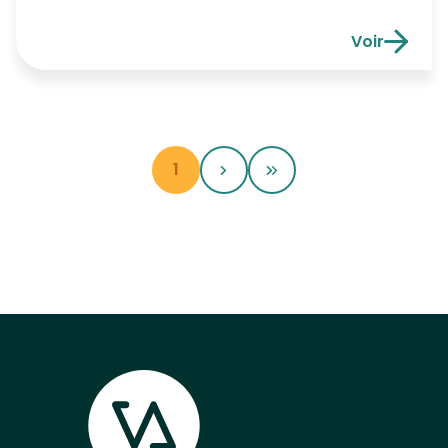
Objet de la demande :L’installation d’un
conteneur maritime à l’arrière de l’habitation
Voir
Particularités du projet (écarts au Guide
Avis d’anno
communal d’urbanisme) : Consultation du
dossier :Le dossier peut être consulté les jours
ouvrables de 8h30 à 12h auService Urbanisme
– […]
1
Afficher la page
Page suivante
Dernière page