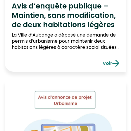
Avis d’enquête publique –
Maintien, sans modification,
de deux habitations légères
La Ville d’Aubange a déposé une demande de
permis d’urbanisme pour maintenir deux
habitations légères à caractère social situées
rue de Longwy à Aubange. L’objet du projet :Il
s’agit de renouveler l’autorisation pour deux
Voir
logements légers déjà installés. Puisque ces
Avis d’enqu
logements se trouvent dans une zone
forestière (Dérogation au Plan de Secteur),
une enquête publique […]