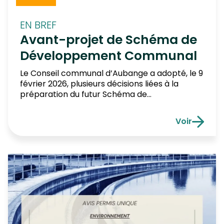
EN BREF
Avant-projet de Schéma de
Développement Communal
Le Conseil communal d’Aubange a adopté, le 9
février 2026, plusieurs décisions liées à la
préparation du futur Schéma de
Développement Communal (SDC), c’est-à-
dire le document qui orientera
Voir
l’aménagement du territoire de la commune
Avant-pro
dans les années à venir. 1. Validation d’un
avant-projet Le Conseil a approuvé le contenu
de l’avant-projet du futur Schéma de […]