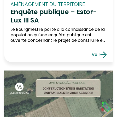
AMÉNAGEMENT DU TERRITOIRE
Enquête publique – Estor-
Lux III SA
Le Bourgmestre porte à la connaissance de la
population qu’une enquête publique est
ouverte concernant le projet de construire et
exploiter un parc de maximum 216 unités
unités de stockage d’énergie électrique (type
Voir
Lithium-ion) d’une puissance maximale de 375
Enquête pub
MW et d’une capacité maximale de 900 MWh,
un transformateur électrique HT-MT (max. 410
MVA) avec […]