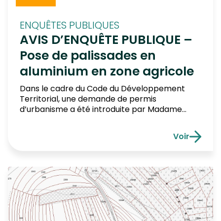
ENQUÊTES PUBLIQUES
AVIS D’ENQUÊTE PUBLIQUE –
Pose de palissades en
aluminium en zone agricole
Dans le cadre du Code du Développement
Territorial, une demande de permis
d’urbanisme a été introduite par Madame
JANSON Jean-Marie pour un terrain situé rue
Van Brabant 45 à 6790 Aubange (cadastre :
Voir
1ère division, section A, n°1131 M). Le projet
AVIS D’ENQ
concerne la pose de palissades en aluminium
en zone agricole. Il est soumis à […]