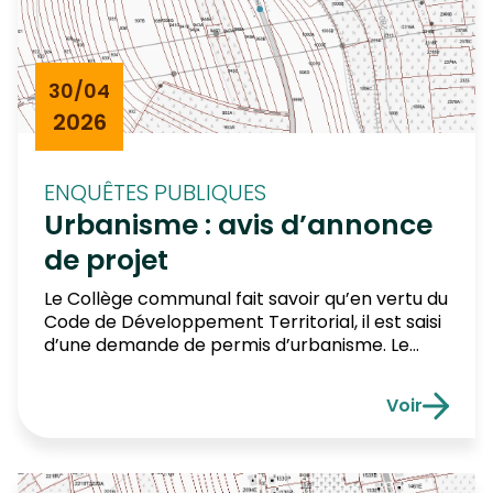
30/04
2026
ENQUÊTES PUBLIQUES
Urbanisme : avis d’annonce
de projet
Le Collège communal fait savoir qu’en vertu du
Code de Développement Territorial, il est saisi
d’une demande de permis d’urbanisme. Le
demandeur est Monsieur MICHAËLIS Philippe,
concernant un terrain situé à 3, rue Croix
Voir
Rouget, à 6792 HALANZY, et cadastré 3ème
Urbanisme :
division, section C, numéros 1154 H et 1155 N. Le
projet consiste en la […]