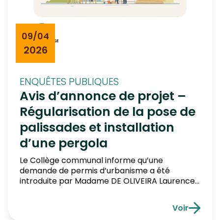
09/04
2026
ENQUÊTES PUBLIQUES
Avis d’annonce de projet –
Régularisation de la pose de
palissades et installation
d’une pergola
Le Collège communal informe qu’une
demande de permis d’urbanisme a été
introduite par Madame DE OLIVEIRA Laurence.
Objet de la demande : La régularisation de la
pose de palissades et installation d’une
Voir
pergola Particularités du projet : Consultation
Avis d’anno