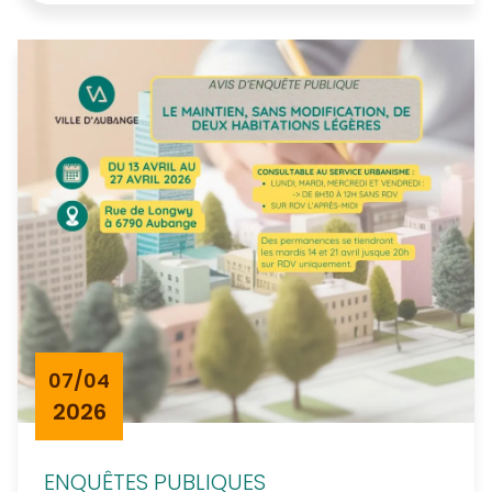
du dossier :Le dossier peut être consulté les
jours ouvrables de 8h30 à 12h auService
Urbanisme – […]
07/04
2026
ENQUÊTES PUBLIQUES