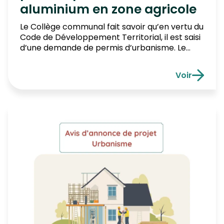
aluminium en zone agricole
Le Collège communal fait savoir qu’en vertu du
Code de Développement Territorial, il est saisi
d’une demande de permis d’urbanisme. Le
demandeur est Madame JANSON Jean-Marie.
Le terrain concerné par la demande est situé
Voir
à 6790 AUBANGE, rue Van Brabant 45,
Avis d’enqu
cadastré 1ère division, section A, numéro 1131 M.
Le projet consiste en la pose […]