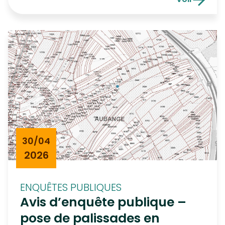
6792 HALANZY, et cadastré 3ème division,
Urbanisme,
section C, numéro 1801 F. Le projet consiste en
la régularisation d’une enseigne publicitaire […]
30/04
2026
ENQUÊTES PUBLIQUES
Avis d’enquête publique –
pose de palissades en