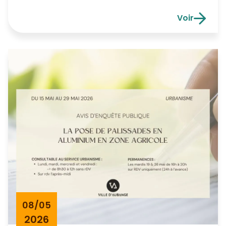
d’épuration d’Aubange située Rue
Rougefontaine 40 à 6790 Aubange. Le projet
Voir
vise à moderniser les installations afin
Avis de per
d’atteindre une capacité de traitement de 7
400 équivalents-habitants (EH). Consultation
de la […]
08/05
2026