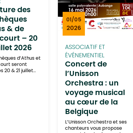
E
ture des
thèques
01/05
s & de
2026
court – 20
illet 2026
ASSOCIATIF ET
ÉVÉNEMENTIEL
thèques d’Athus et
Concert de
ourt seront
 20 & 21 juillet
l’Unisson
i de votre
Orchestra : un
nsion.
voyage musical
au cœur de la
Belgique
L’Unisson Orchestra et ses
chanteurs vous propose