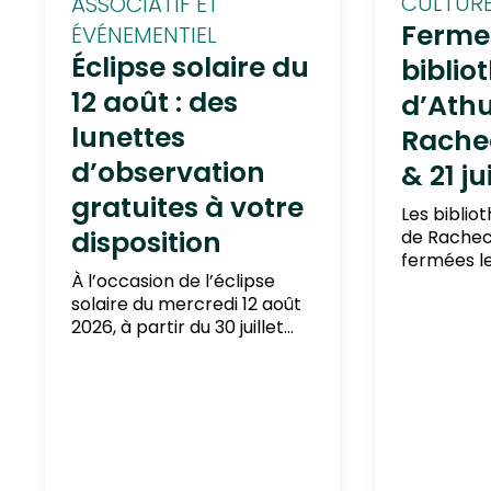
CULTUR
ASSOCIATIF ET
Ferme
ÉVÉNEMENTIEL
Éclipse solaire du
biblio
12 août : des
d’Athu
lunettes
Rache
d’observation
& 21 ju
gratuites à votre
Les biblio
disposition
de Rachec
fermées les
À l’occasion de l’éclipse
2026. Merc
solaire du mercredi 12 août
compréhe
2026, à partir du 30 juillet
2026, la Ville met
gratuitement des lunettes
d’observation à la
disposition du public, jusqu’à
épuisement des stocks.
Profitez-en également
pour participer à une soirée