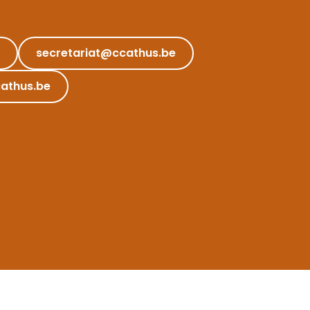
secretariat@ccathus.be
athus.be