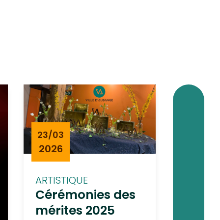
10/03
23/03
2026
2026
ARTISTI
ARTISTIQUE
… je 
Cérémonies des
plus :
mérites 2025
FANTA