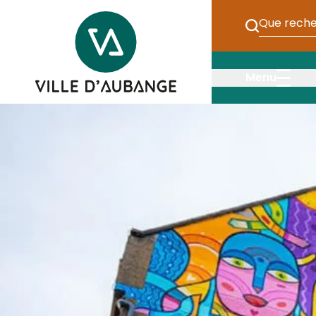
Passer au contenu principal
Entrez ici v
Ville d&apos Aubange
Menu