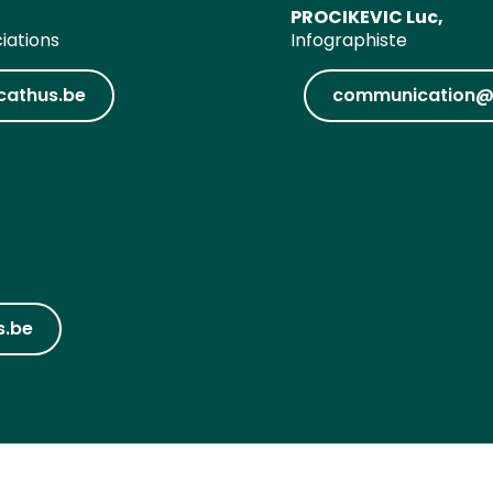
PROCIKEVIC Luc,
ciations
Infographiste
cathus.be
communication@
s.be