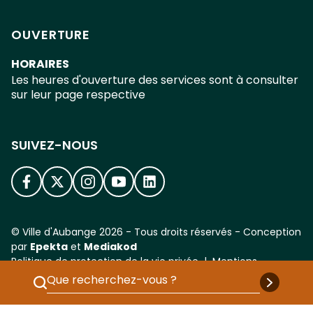
OUVERTURE
HORAIRES
Les heures d'ouverture des services sont à consulter
sur leur page respective
SUIVEZ-NOUS
FACEBOOK
TWITTER
INSTAGRAM
YOUTUBE
LINKEDIN
© Ville d'Aubange
2026
- Tous droits réservés - Conception
par
Epekta
et
Mediakod
Politique de protection de la vie privée
|
Mentions
légales
|
Déclaration d’accessibilité
Soumett
Entrez ici votre recherche