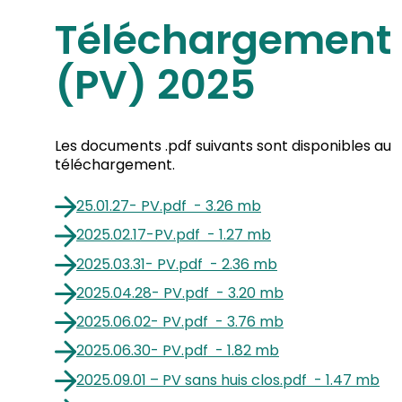
Téléchargement 
(PV) 2025
Les documents .pdf suivants sont disponibles au
téléchargement.
25.01.27- PV
.
pdf
-
3.26 mb
2025.02.17-PV
.
pdf
-
1.27 mb
2025.03.31- PV
.
pdf
-
2.36 mb
2025.04.28- PV
.
pdf
-
3.20 mb
2025.06.02- PV
.
pdf
-
3.76 mb
2025.06.30- PV
.
pdf
-
1.82 mb
2025.09.01 – PV sans huis clos
.
pdf
-
1.47 mb