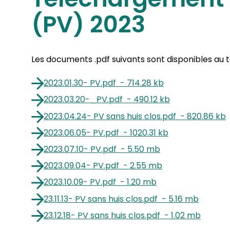
(PV) 2023
Les documents .pdf suivants sont disponibles au
2023.01.30- PV
.
pdf
-
714.28 kb
2023.03.20-_PV
.
pdf
-
490.12 kb
2023.04.24- PV sans huis clos
.
pdf
-
820.86 kb
2023.06.05- PV
.
pdf
-
1020.31 kb
2023.07.10- PV
.
pdf
-
5.50 mb
2023.09.04- PV
.
pdf
-
2.55 mb
2023.10.09- PV
.
pdf
-
1.20 mb
23.11.13- PV sans huis clos
.
pdf
-
5.16 mb
23.12.18- PV sans huis clos
.
pdf
-
1.02 mb