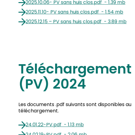
2025.10.06- PV sans huis clos
.
pdf
-
1.39 mb
2025.11.10- PV sans huis clos
.
pdf
-
1.54 mb
2025.12.15 – PV sans huis clos
.
pdf
-
3.89 mb
Téléchargement 
(PV) 2024
Les documents .pdf suivants sont disponibles au
téléchargement.
24.01.22-PV
.
pdf
-
1.13 mb
24.02.19-PV
.
pdf
-
2.06 mb