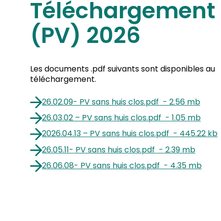
Téléchargement 
(PV) 2026
Les documents .pdf suivants sont disponibles au
téléchargement.
26.02.09- PV sans huis clos
.
pdf
-
2.56 mb
26.03.02 – PV sans huis clos
.
pdf
-
1.05 mb
2026.04.13 – PV sans huis clos
.
pdf
-
445.22 kb
26.05.11- PV sans huis clos
.
pdf
-
2.39 mb
26.06.08- PV sans huis clos
.
pdf
-
4.35 mb