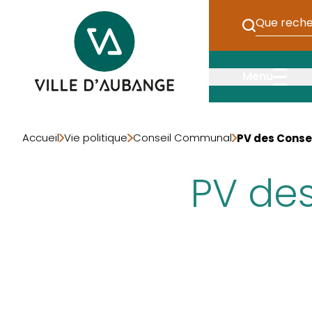
Passer au contenu principal
Entrez ici v
Ville d&apos Aubange
Menu
Accueil
Vie politique
Conseil Communal
PV des Cons
PV de