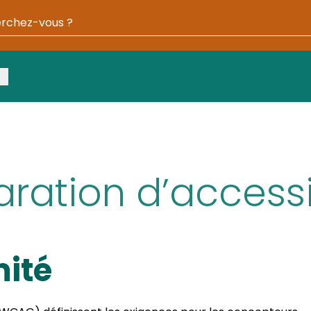
otre recherche
ration d’accessi
mité