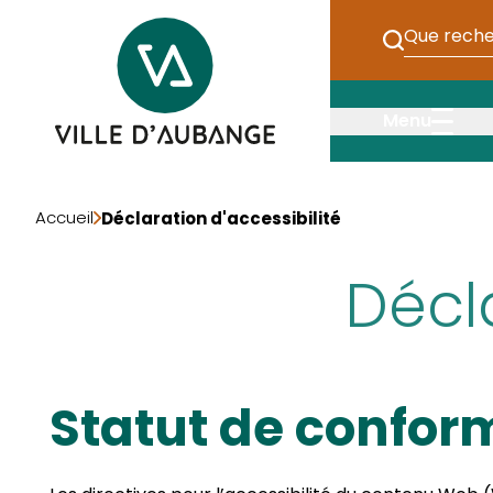
Passer au contenu principal
Entrez ici v
Ville d&apos Aubange
Menu
Accueil
Déclaration d'accessibilité
Décla
Statut de confor